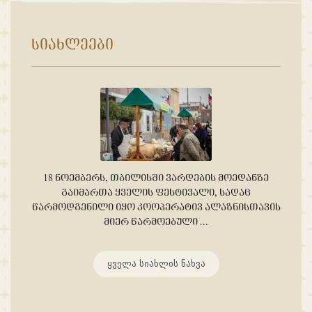
ᲡᲘᲐᲮᲚᲔᲔᲑᲘ
18 ᲜᲝᲔᲛᲑᲔᲠᲡ, ᲗᲑᲘᲚᲘᲡᲨᲘ ᲕᲐᲠᲓᲔᲑᲘᲡ ᲛᲝᲔᲓᲐᲜᲖᲔ
ᲒᲐᲘᲛᲐᲠᲗᲐ ᲧᲕᲔᲚᲘᲡ ᲤᲔᲡᲢᲘᲕᲐᲚᲘ, ᲡᲐᲓᲐᲪ
ᲬᲐᲠᲛᲝᲓᲒᲔᲜᲘᲚᲘ ᲘᲧᲝ ᲙᲝᲝᲞᲔᲠᲐᲢᲘᲕ ᲐᲚᲐᲖᲜᲘᲡᲗᲐᲕᲘᲡ
ᲛᲘᲔᲠ ᲬᲐᲠᲛᲝᲔᲑᲣᲚᲘ ...
ყველა სიახლის ნახვა