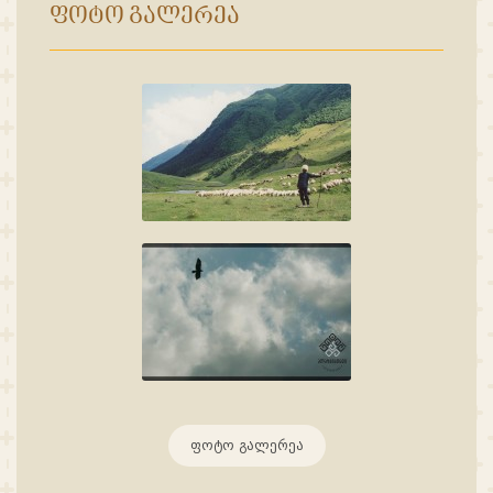
ᲤᲝᲢᲝ ᲒᲐᲚᲔᲠᲔᲐ
ფოტო გალერეა