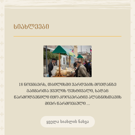
ᲡᲘᲐᲮᲚᲔᲔᲑᲘ
18 ᲜᲝᲔᲛᲑᲔᲠᲡ, ᲗᲑᲘᲚᲘᲡᲨᲘ ᲕᲐᲠᲓᲔᲑᲘᲡ ᲛᲝᲔᲓᲐᲜᲖᲔ
ᲒᲐᲘᲛᲐᲠᲗᲐ ᲧᲕᲔᲚᲘᲡ ᲤᲔᲡᲢᲘᲕᲐᲚᲘ, ᲡᲐᲓᲐᲪ
ᲬᲐᲠᲛᲝᲓᲒᲔᲜᲘᲚᲘ ᲘᲧᲝ ᲙᲝᲝᲞᲔᲠᲐᲢᲘᲕ ᲐᲚᲐᲖᲜᲘᲡᲗᲐᲕᲘᲡ
ᲛᲘᲔᲠ ᲬᲐᲠᲛᲝᲔᲑᲣᲚᲘ ...
ყველა სიახლის ნახვა