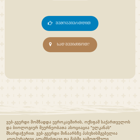
ᲨᲔᲛᲝᲒᲕᲘᲔᲠᲗᲓᲘᲗ
ᲡᲐᲓ ᲨᲔᲕᲘᲫᲘᲜᲝᲗ?
ვებ-გვერდი მომზადდა ევროკავშირის, ოქსფამ საქართველოს
და ბიოლოგიურ მეურნეობათა ასოციაცია "ელკანას"
მხარდაჭერით. ვებ-გვერდი შინაარსზე პასუხისმგებელია
კოოპერატივი ალაზნისთავი და მასში გამოთქმული