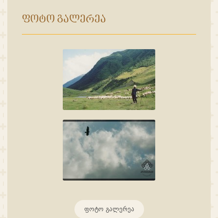
ᲤᲝᲢᲝ ᲒᲐᲚᲔᲠᲔᲐ
ფოტო გალერეა